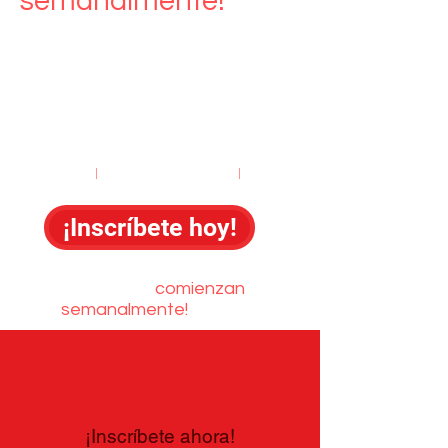
semanalmente!
Comienza tu carrera
como conductor
profesional de
Tractocamión
Económico
|
Altamente recomendado
|
Confiable
¡Inscríbete hoy!
¡Las clases
comienzan
semanalmente!
¡Inscríbete ahora!