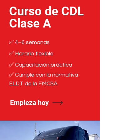
Curso de CDL
Clase A
✅ 4–6 semanas
✅ Horario flexible
✅ Capacitación práctica
✅ Cumple con la normativa
ELDT
de la FMCSA
Empieza hoy