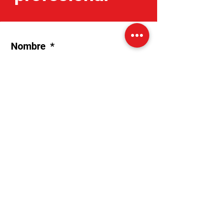
Nombre
*
Apellido
*
Teléfono
*
Correo electrónico
*
Horario de clases preferido
*