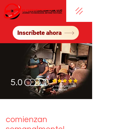
Inscríbete ahora
5.0
+109 estudiantes
satisfechos
¡Las clases
comienzan